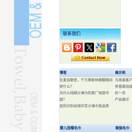
联系我们
博客
展示柜
在麦加朝圣，千万穆斯林朝觐期间
与南美客
穿什么？
恭喜鼎润
为什么纯棉沙滩巾的原厂地是中
的一员
国？
产品展示
如何识别丝绒印花沙滩巾高品质
婴儿连帽毛巾
瑜伽毛巾