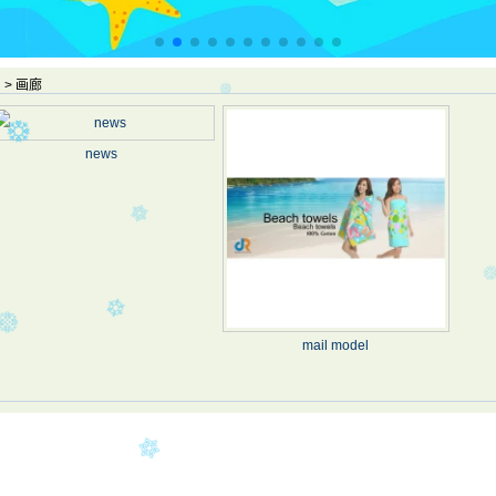
>
画廊
news
mail model