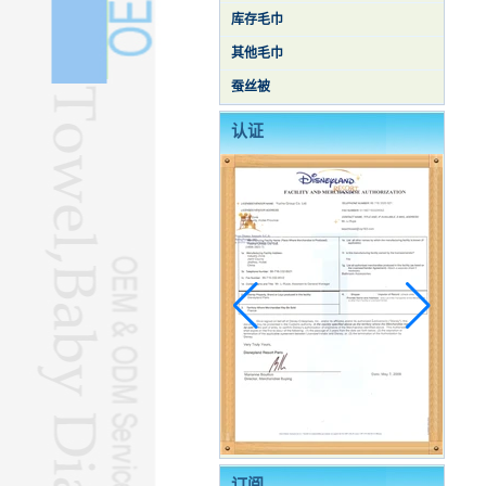
库存毛巾
其他毛巾
蚕丝被
认证
订阅