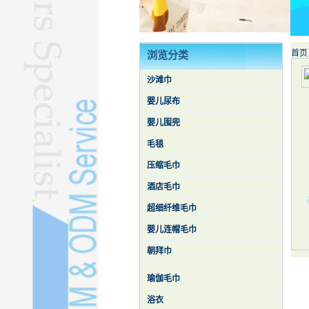
浴衣L
库存毛巾L
其他毛巾L
首页
浏览分类
蚕丝被L
沙滩巾
婴儿尿布
婴儿围兜
毛毯
压缩毛巾
酒店毛巾
超细纤维毛巾
婴儿连帽毛巾
朝拜巾
瑜伽毛巾
浴衣