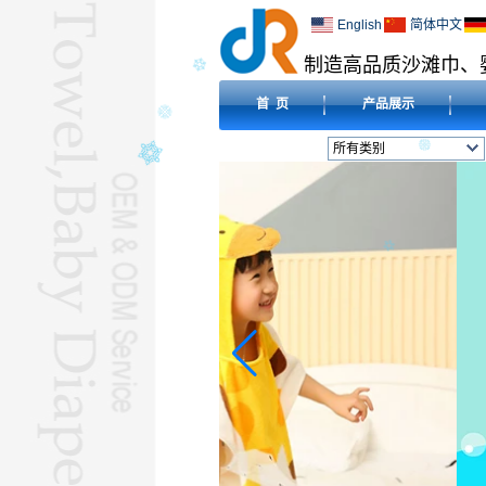
English
简体中文
制造高品质沙滩巾、
首 页
产品展示
所有类别
沙滩巾L
婴儿尿布L
婴儿围兜L
毛毯L
压缩毛巾L
酒店毛巾L
超细纤维毛巾L
婴儿连帽毛巾L
朝拜巾L
L
瑜伽毛巾L