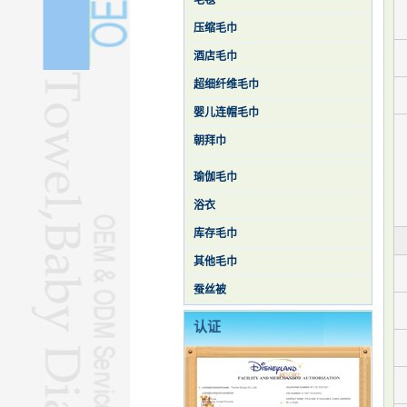
毛毯
压缩毛巾
酒店毛巾
超细纤维毛巾
婴儿连帽毛巾
朝拜巾
瑜伽毛巾
浴衣
库存毛巾
其他毛巾
蚕丝被
认证