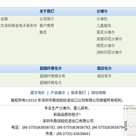
关于我们
沙滩巾
户会面
公司简介
沙滩包
成为深圳商会电子商务中
客户推荐
儿童披风
展览
提花沙滩巾
双面印花沙滩巾
绣花沙滩巾
涂料印花沙滩巾
超细纤维毛巾
酒店毛巾
超细纤维镜头布
酒店毛巾
超细纤维毛巾
提交询价
|
产品展示
|
联系我们
|
网站地图
版权所有©2014 年深圳市鼎润轻纺进出口公司有限公司保留所有权利。
专业生产沙滩巾、婴儿尿布、
和高品质的毯子！
深圳市鼎润轻纺进出口有限公司
电话：(86 0755)83658792,
(86 0755)83658793,
(86 0755)83658794
传真：(86 0755)
83639641