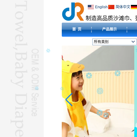
English
简体中文
制造高品质沙滩巾、
首 页
产品展示
所有类别
沙滩巾L
婴儿尿布L
婴儿围兜L
毛毯L
压缩毛巾L
酒店毛巾L
超细纤维毛巾L
婴儿连帽毛巾L
朝拜巾L
L
瑜伽毛巾L