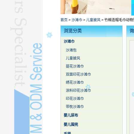
浴衣L
库存毛巾L
其他毛巾L
首页
>
沙滩巾
>
儿童披风
>
竹棉连帽毛巾动物
蚕丝被L
浏览分类
询
沙滩巾
沙滩包
儿童披风
提花沙滩巾
双面印花沙滩巾
绣花沙滩巾
涂料印花沙滩巾
印花沙滩巾
带枕沙滩巾
婴儿尿布
婴儿围兜