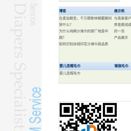
博客
展示柜
在麦加朝圣，千万穆斯林朝觐期间
与南美客
穿什么？
恭喜鼎润
为什么纯棉沙滩巾的原厂地是中
的一员
国？
产品展示
如何识别丝绒印花沙滩巾高品质
婴儿连帽毛巾
瑜伽毛巾
婴儿连帽毛巾