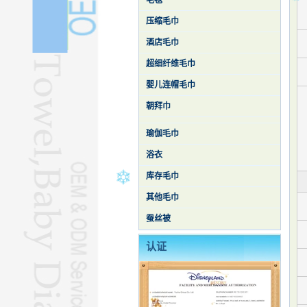
毛毯
压缩毛巾
酒店毛巾
超细纤维毛巾
婴儿连帽毛巾
朝拜巾
瑜伽毛巾
浴衣
库存毛巾
其他毛巾
蚕丝被
认证