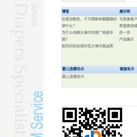
博客
展示柜
在麦加朝圣，千万穆斯林朝觐期间
与南美客
穿什么？
恭喜鼎润
为什么纯棉沙滩巾的原厂地是中
的一员
国？
产品展示
如何识别丝绒印花沙滩巾高品质
婴儿连帽毛巾
瑜伽毛巾
婴儿连帽毛巾