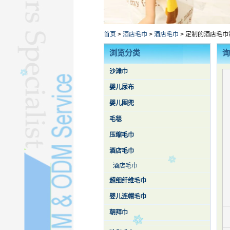
浴衣L
库存毛巾L
其他毛巾L
首页
>
酒店毛巾
>
酒店毛巾
>
定制的酒店毛巾
蚕丝被L
浏览分类
询
沙滩巾
婴儿尿布
婴儿围兜
毛毯
压缩毛巾
酒店毛巾
酒店毛巾
超细纤维毛巾
婴儿连帽毛巾
朝拜巾