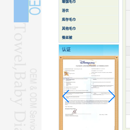
瑜伽毛巾
浴衣
库存毛巾
其他毛巾
蚕丝被
认证