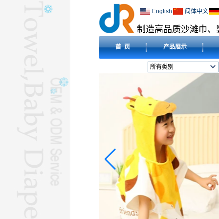
English
简体中文
制造高品质沙滩巾、
首 页
产品展示
所有类别
沙滩巾L
婴儿尿布L
婴儿围兜L
毛毯L
压缩毛巾L
酒店毛巾L
超细纤维毛巾L
婴儿连帽毛巾L
朝拜巾L
L
瑜伽毛巾L