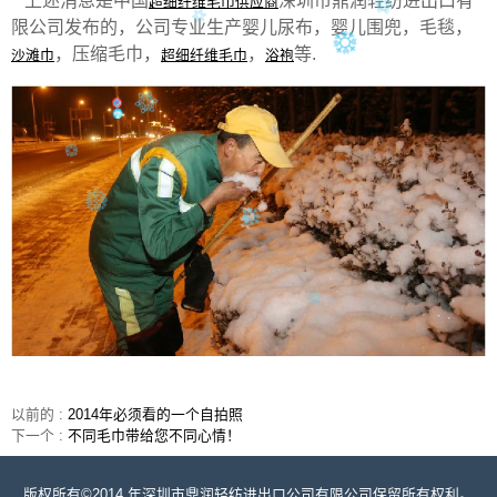
上述消息是中国
深圳市鼎润轻纺进出口有
超细纤维毛巾供应商
限公司发布的，公司专业生产婴儿尿布，婴儿围兜，毛毯，
，压缩毛巾，
，
等.
沙滩巾
超细纤维毛巾
浴袍
以前的 :
2014年必须看的一个自拍照
下一个 :
不同毛巾带给您不同心情！
版权所有©2014 年深圳市鼎润轻纺进出口公司有限公司保留所有权利。