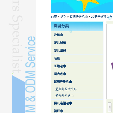
浴衣L
库存毛巾L
其他毛巾L
首页
>
类别
>
超细纤维毛巾
>
超细纤维镜头布
蚕丝被L
浏览分类
沙滩巾
婴儿尿布
婴儿围兜
毛毯
压缩毛巾
酒店毛巾
超细纤维毛巾
超细纤维镜头布
超细纤维毛巾
婴儿连帽毛巾
朝拜巾