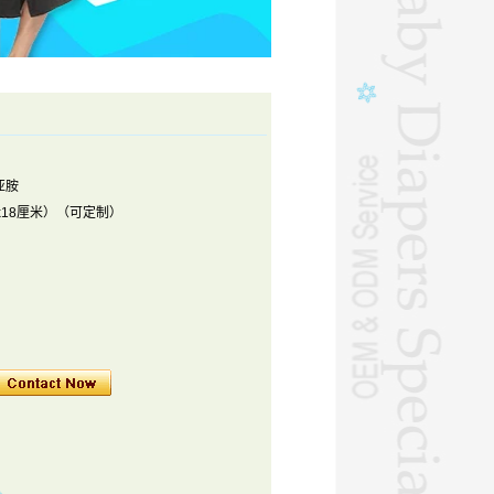
亚胺
x18厘米）（可定制）
。