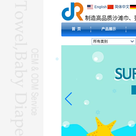
English
简体中文
制造高品质沙滩巾、
首 页
产品展示
所有类别
沙滩巾L
婴儿尿布L
婴儿围兜L
毛毯L
压缩毛巾L
酒店毛巾L
超细纤维毛巾L
婴儿连帽毛巾L
朝拜巾L
L
瑜伽毛巾L