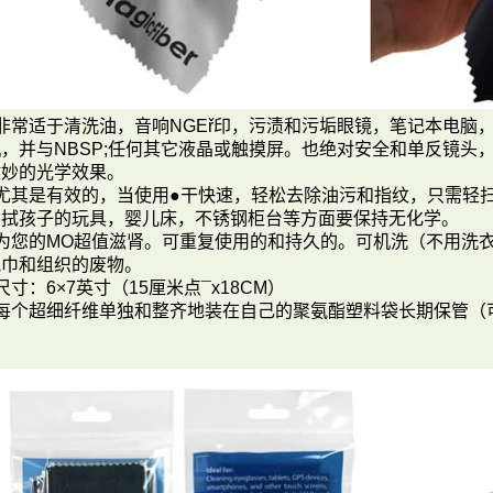
 非常适于清洗油，音响
NGE
ř印，污渍和污垢眼镜，笔记本电脑
机，并与NBSP;任何其它液晶或触摸屏。也绝对安全和单反镜头
微妙的光学效果。
 尤其是有效的，当使用
●干快速，轻松去除油污和指纹，只需轻
擦拭孩子的玩具，婴儿床，不锈钢柜台等方面要保持无化学。
 为您的MO超值
滋肾。可重复使用的和持久的。可机洗（不用洗
纸巾和组织的废物。
 尺寸：6×7英寸（15厘米点¯x18C
M）
- 每个超细纤维单独和整齐地装在自己的聚氨酯塑料袋长期保管（