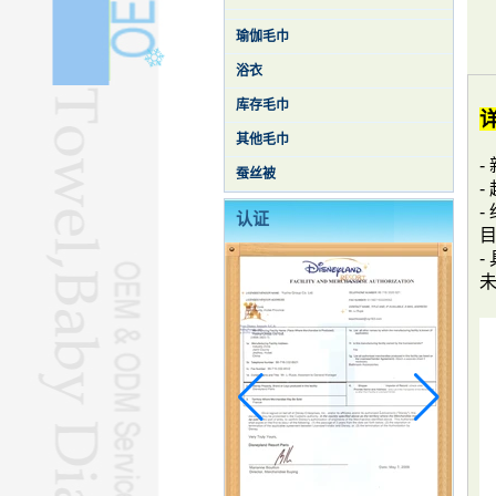
瑜伽毛巾
浴衣
库存毛巾
其他毛巾
-
蚕丝被
认证