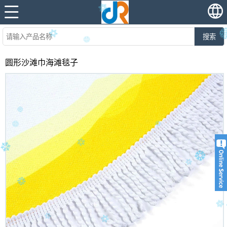
搜索
圆形沙滩巾海滩毯子