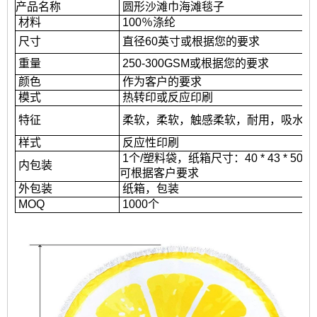
产品名称
圆形沙滩巾海滩毯子
材料
100％涤纶
尺寸
直径60英寸或根据您的要求
重量
250-300GSM或根据您的要求
颜色
作为客户的要求
模式
热转印或反应印刷
特征
柔软，柔软，触感柔软，耐用，吸水，
样式
反应性印刷
1个/塑料袋，纸箱尺寸：40 * 43 * 50厘米; 
内包装
可根据客户要求
外包装
纸箱，包装
MOQ
1000
个