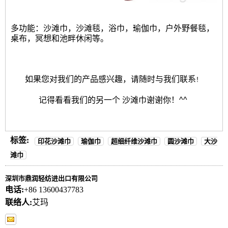
多功能：沙滩巾，沙滩毯，浴巾，瑜伽巾，户外野餐毯，
桌布，冥想和池畔休闲等。
如果您对我们的产品感兴趣，请随时与我们联系
！
记得看看我们的另一个
沙滩巾
谢谢你！^^
标签:
印花沙滩巾
瑜伽巾
超细纤维沙滩巾
圆沙滩巾
大沙
滩巾
深圳市鼎润轻纺进出口有限公司
电话:
+86 13600437783
联络人:
艾玛