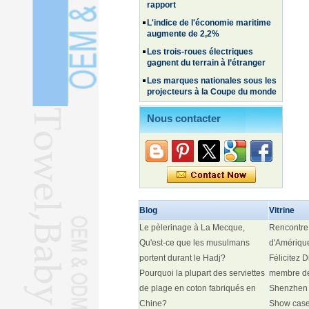
L'indice de l'économie maritime
augmente de 2,2%
Les trois-roues électriques
gagnent du terrain à l’étranger
Les marques nationales sous les
projecteurs à la Coupe du monde
La robotique intelligente à
l’origine de percées en
Nous contacter
réadaptation
Les véhicules électriques chinois
gagnent du terrain en Corée du
Sud
Les voyages familiaux et
expérientiels alimentent la
hausse des voyages estivaux
Blog
Vitrine
Ce que l’affaire LV signifie pour la
Le pèlerinage à La Mecque,
Rencontre 
protection des marques
Qu'est-ce que les musulmans
d'Amériqu
Les anciennes friandises
portent durant le Hadj?
estivales continuent de ravir les
Félicitez 
consommateurs
Pourquoi la plupart des serviettes
membre de
Le nombre de membres du PCC
de plage en coton fabriqués en
Shenzhen
dépasse les 101 millions
Chine?
Show cas