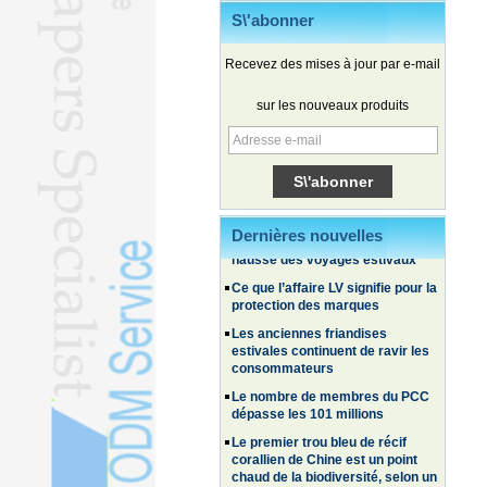
S\'abonner
Recevez des mises à jour par e-mail
sur les nouveaux produits
Les véhicules électriques chinois
gagnent du terrain en Corée du
Sud
Les voyages familiaux et
expérientiels alimentent la
Dernières nouvelles
hausse des voyages estivaux
Ce que l’affaire LV signifie pour la
protection des marques
Les anciennes friandises
estivales continuent de ravir les
consommateurs
Le nombre de membres du PCC
dépasse les 101 millions
Le premier trou bleu de récif
corallien de Chine est un point
chaud de la biodiversité, selon un
rapport