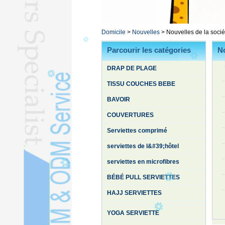
L
YOGA SERVIETTEL
Domicile
>
Nouvelles
>
Nouvelles de la socié
PEIGNOIRL
Parcourir les catégories
No
STOCK SERVIETTEL
Autre ServiettesL
DRAP DE PLAGE
Couette en soieL
TISSU COUCHES BEBE
BAVOIR
COUVERTURES
Serviettes comprimé
serviettes de l&#39;hôtel
serviettes en microfibres
BÉBÉ PULL SERVIETTES
HAJJ SERVIETTES
YOGA SERVIETTE