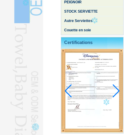
PEIGNOIR
STOCK SERVIETTE
Autre Serviettes
Couette en soie
Certifications