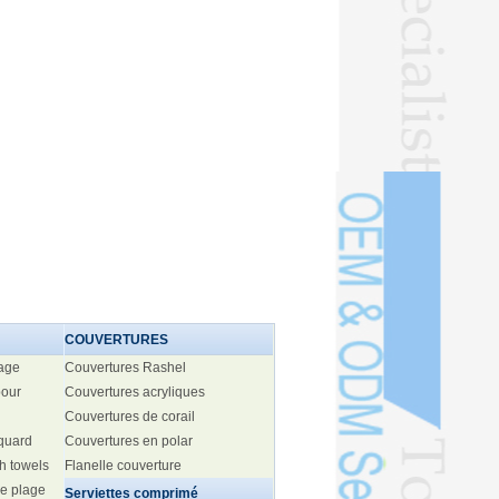
COUVERTURES
lage
Couvertures Rashel
pour
Couvertures acryliques
Couvertures de corail
cquard
Couvertures en polar
h towels
Flanelle couverture
de plage
Serviettes comprimé