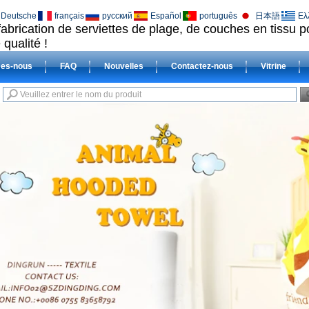
Deutsche
français
русский
Español
português
日本語
Ελ
fabrication de serviettes de plage, de couches en tissu 
qualité !
es-nous
FAQ
Nouvelles
Contactez-nous
Vitrine