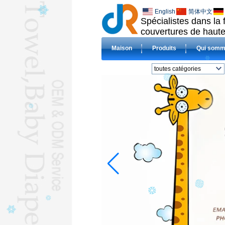
English
简体中文
Spécialistes dans la 
couvertures de haute 
Maison
Produits
Qui somm
toutes catégories
DRAP DE PLAGEL
TISSU COUCHES
BEBEL
BAVOIRL
COUVERTURESL
Serviettes compriméL
serviettes de
l&#39;hôtelL
serviettes en
microfibresL
BÉBÉ PULL
SERVIETTESL
HAJJ SERVIETTESL