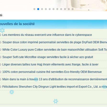
té
uvelles de la société
Les membres du réseau exercent une influence dans le cyberespace
Souper doux coton imprimé personnalisé serviettes de plage DryFast OEM Bien
White Color Luxury pure Cotton serviettes de bain maison/hôtel utilisation Soft To
Souper Soft cute Microfibe visage serviettes facile à sécher azo gratuit
Léger diverses tailles luxe Hajj ihram vêtements avec frange, facile à laver
100% coton personnalisé cuisine thé serviettes Eco-friendly OEM Bienvenue
Main dans la main à travers 13 ans d'attribution de reconnaissance dernièremen
Félicitations Shenzhen City Dingrun Light textiles import et Export Co., Ltd. a remp