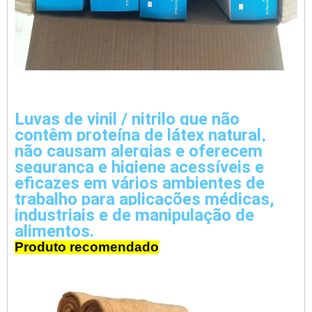
Luvas de vinil / nitrilo que não 
contêm proteína de látex natural, 
não causam alergias e oferecem 
segurança e higiene acessíveis e 
eficazes em vários ambientes de 
trabalho para aplicações médicas, 
industriais e de manipulação de 
alimentos.
Produto recomendado