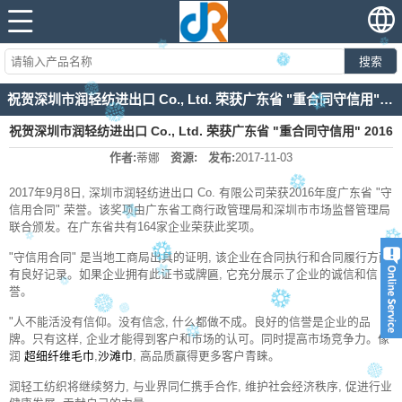
搜索
祝贺深圳市润轻纺进出口 Co., Ltd. 荣获广东省 "重合同守信用" 2016年荣誉。
祝贺深圳市润轻纺进出口 Co., Ltd. 荣获广东省 "重合同守信用" 2016
作者:
蒂娜
资源:
发布:
2017-11-03
年荣誉。
2017年9月8日, 深圳市润轻纺进出口 Co. 有限公司荣获2016年度广东省 "守
信用合同" 荣誉。该奖项由广东省工商行政管理局和深圳市市场监督管理局
联合颁发。在广东省共有164家企业荣获此奖项。
"守信用合同" 是当地工商局出具的证明, 该企业在合同执行和合同履行方面
有良好记录。如果企业拥有此证书或牌匾, 它充分展示了企业的诚信和信
誉。
"人不能活没有信仰。没有信念, 什么都做不成。良好的信誉是企业的品
牌。只有这样, 企业才能得到客户和市场的认可。同时提高市场竞争力。像
润
超细纤维毛巾
,
沙滩巾
, 高品质赢得更多客户青睐。
润轻工纺织将继续努力, 与业界同仁携手合作, 维护社会经济秩序, 促进行业