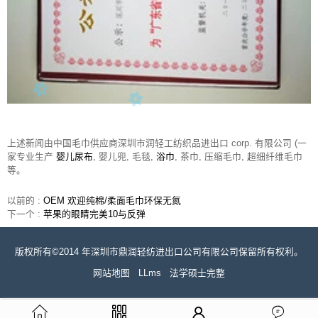
上述新闻由中国毛巾供应商深圳市润轻工纺织品进出口 corp. 有限公司 (一
家专业生产
婴儿尿布
, 婴儿兜, 毛毯,
浴巾
, 茶巾, 压缩毛巾, 超细纤维毛巾
等。
以前的 :
OEM 欢迎纯棉/柔面毛巾环保无氮
下一个 :
苹果的眼睛完美10与反弹
版权所有©2014 年深圳市鼎润轻纺进出口公司有限公司保留所有权利。
网站地图
LLms
法学硕士完整