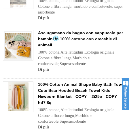
100% cotone, alte latitudini Ecologia originale
Cotone a fibra lunga, morbido e confortevole, super
assorbente
Di più
Asciugamano da bagno con cappuccio per
bambini in 100% cotone con orecchie di
animali
100% cotone,Alte latitudini Ecologia originale
Cotone a fibra lunga,Morbido e
confortevole,Superassorbente
Di più
100% Cotton Animal Shape Baby Bath Towel
Cute Bear Hooded Beach Towel Kids
Newborn Blanket - COPY - l2i25c - COPY -
hd7i8q
100% cotone,Alte latitudini Ecologia originale
Cotone a fiocco lungo,Morbido e
confortevole,Superassorbente
Di più