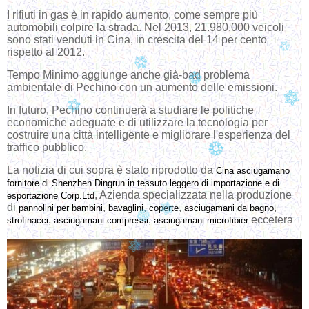
I rifiuti in gas è in rapido aumento, come sempre più
automobili colpire la strada. Nel 2013, 21.980.000 veicoli
sono stati venduti in Cina, in crescita del 14 per cento
rispetto al 2012.
Tempo Minimo aggiunge anche già-bad problema
ambientale di Pechino con un aumento delle emissioni.
In futuro, Pechino continuerà a studiare le politiche
economiche adeguate e di utilizzare la tecnologia per
costruire una città intelligente e migliorare l'esperienza del
traffico pubblico.
La notizia di cui sopra è stato riprodotto da
Cina asciugamano
fornitore di Shenzhen Dingrun in tessuto leggero di importazione e di
, Azienda specializzata nella produzione
esportazione Corp.Ltd
di
,
,
,
,
pannolini per bambini
bavaglini
coperte
asciugamani da bagno
,
,
eccetera
strofinacci
asciugamani compressi
asciugamani microfibier