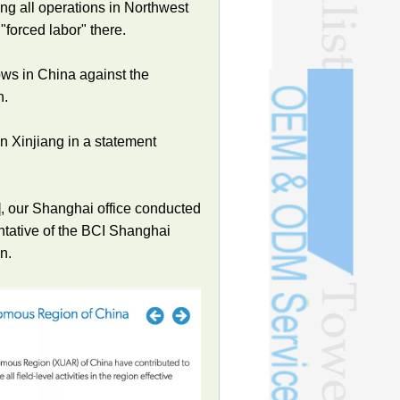
ing all operations in Northwest
forced labor" there.
ws in China against the
n.
in Xinjiang in a statement
g], our Shanghai office conducted
entative of the BCI Shanghai
n.