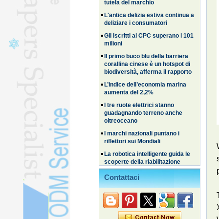
L'antica delizia estiva continua a
deliziare i consumatori
Gli iscritti al CPC superano i 101
milioni
Il primo buco blu della barriera
corallina cinese è un hotspot di
biodiversità, afferma il rapporto
L’indice dell’economia marina
aumenta del 2,2%
I tre ruote elettrici stanno
guadagnando terreno anche
oltreoceano
I marchi nazionali puntano i
riflettori sui Mondiali
La robotica intelligente guida le
scoperte della riabilitazione
I veicoli elettrici cinesi
guadagnano terreno in Corea del
Contattaci
Sud
I viaggi familiari ed esperienziali
alimentano l’ondata di viaggi
estivi