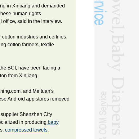
sing in Xinjiang and demanded
 these human rights
ffice, said in the interview.
cotton industries and certifies
g cotton farmers, textile
he BCI, have been facing a
ton from Xinjiang.
ning.com, and Meituan's
ese Android app stores removed
 supplier Shenzhen City
cialized in producing
baby
ls,
compressed towels
,