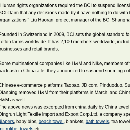
"Human rights organizations required the BCI to suspend licen
BCI claim that any decisions made by it have nothing to do with
organizations," Liu Haoran, project manager of the BCI Shanghai o
Founded in Switzerland in 2009, BCI sets the global standard for 
cotton farms worldwide. It has 2,100 members worldwide, includin
businesses and retail brands.
Some multinational companies like H&M and Nike, members of t
backlash in China after they announced to suspend sourcing cot
Chinese e-commerce platforms Taobao, JD.com, Pinduoduo, Su
Dianping removed H&M from their platforms in March, and Chin
H&M as well.
The above news was excerpted from china daily by China towel
Dingrun Light Textile Import and Export Corp.Ltd, a company spe
diapers
, baby bibs,
beach towel
,
blankets
,
bath towels
, tea towe
microfiber towels
etc.