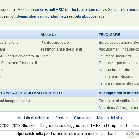
ecedente :
E-commerce sites pull H&M products after company's Xinjiang statemen
 prossimo :
Beijing slams unfounded news reports about census
About Us
TELO MARE
con i clienti
Profilo aziendale
Borse asciugamano Be
ani
Testimonianze dei clienti
Asciugamani incappucci
ti Dingrun diventato un
Fiere
Teli mare Jacquard
 Shenzhen Camera di
Due asciugamani da sp
ce
stampa fronte retro
so
Teli da mare Ricamo
Teli da spiaggia stamp
 CON CAPPUCCIO ASCIUGAMANI
YOGA TELO
Asciugamani in microf
i incappucciati del
Panno in microfibra len
Microfibra Asciugamani
Modulo di richiesta
|
Prodotti
|
Contattaci
|
Mappa del sito
 2009-2013 Shenzhen Dingrun tessuto leggero Import E Export Corp. Ltd. Tutti i diritt
Specialisti nella produzione di teli mare, pannolini per bambini,