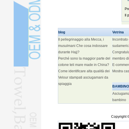
Pr
Il
blog
Vetrina
Il pellegrinaggio alla Mecca, i
Incontrato 
musulmani Che cosa indossare
sudameric
durante Hajj?
Congratula
Perché sono la maggior parte del
membro di
cotone teli mare made in China?
E-commer
Come identificare alta qualità dei
Mostra ca
Velour stampati asciugamani da
spiaggia
BAMBINO
Asciugaman
bambino
Copyright ©