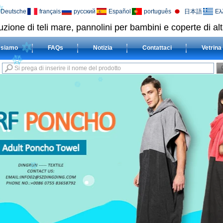
Deutsche
français
русский
Español
português
日本語
Ελ
uzione di teli mare, pannolini per bambini e coperte di alt
 siamo
FAQs
Notizia
Contattaci
Vetrina