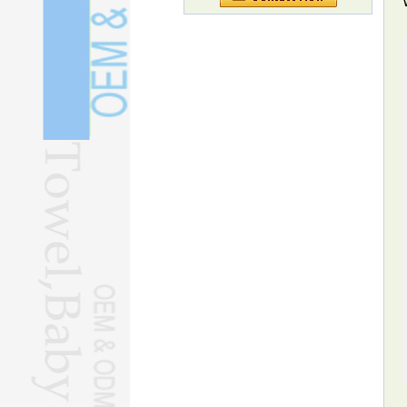
Cosa significa il caso LV per la
tutela del marchio
L'antica delizia estiva continua a
deliziare i consumatori
Gli iscritti al CPC superano i 101
milioni
Il primo buco blu della barriera
corallina cinese è un hotspot di
biodiversità, afferma il rapporto
L’indice dell’economia marina
aumenta del 2,2%
I tre ruote elettrici stanno
guadagnando terreno anche
oltreoceano
I marchi nazionali puntano i
riflettori sui Mondiali
La robotica intelligente guida le
scoperte della riabilitazione