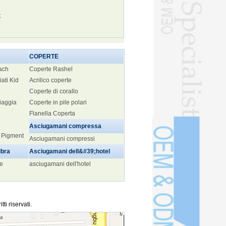
t
COPERTE
ach
Coperte Rashel
ati Kid
Acrilico coperte
Coperte di corallo
iaggia
Coperte in pile polari
Flanella Coperta
Asciugamani compressa
a Pigment
Asciugamani compressi
ibra
Asciugamani dell&#39;hotel
te
asciugamani dell'hotel
i riservati.