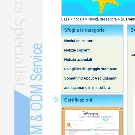
HAJJ ASCIUGAMANIL
L
Casa
>
notizia
>
Novità del settore
>
BCI remo
YOGA TELOL
Sfoglia le categorie
BC
ACCAPPATOIOL
STOCK TELOL
Novità del settore
ALTRI ASCIUGAMANIL
Notizie correnti
Au
Trapunta di setaL
Notizie aziendali
tovagliolo di spiaggia stampato
Something About Asciugamani
asciugamano in microfibra
Certificazioni