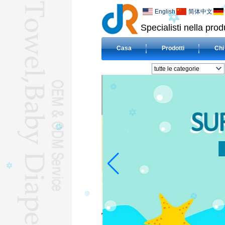
English
简体中文
Specialisti nella prod
Casa
Prodotti
Chi
tutte le categorie
TELO MAREL
Panno del bambino
PANNOLINIL
BavaglinoL
COPERTEL
Asciugamani
compressaL
Asciugamani
dell&#39;hotelL
Asciugamani in
microfibraL
BAMBINO CON
CAPPUCCIO
ASCIUGAMANIL