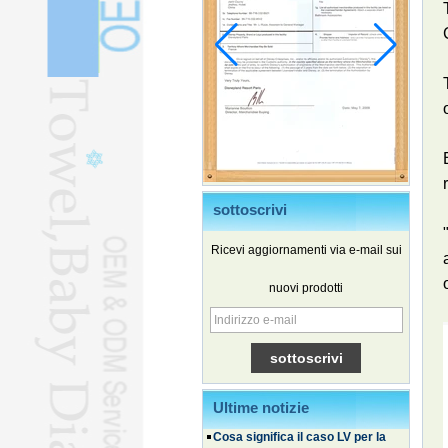
sottoscrivi
Ricevi aggiornamenti via e-mail sui
nuovi prodotti
I veicoli elettrici cinesi
guadagnano terreno in Corea del
Sud
I viaggi familiari ed esperienziali
alimentano l’ondata di viaggi
estivi
Ultime notizie
Cosa significa il caso LV per la
tutela del marchio