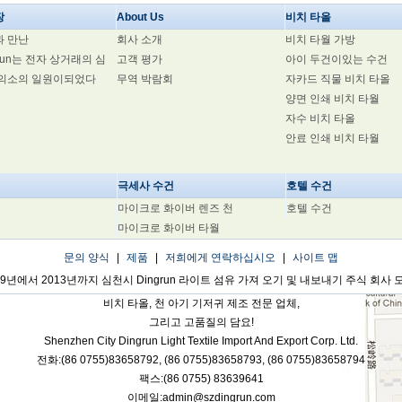
장
About Us
비치 타올
과 만난
회사 소개
비치 타월 가방
grun는 전자 상거래의 심
고객 평가
아이 두건이있는 수건
회의소의 일원이되었다
무역 박람회
자카드 직물 비치 타올
양면 인쇄 비치 타월
자수 비치 타올
안료 인쇄 비치 타월
극세사 수건
호텔 수건
마이크로 화이버 렌즈 천
호텔 수건
마이크로 화이버 타월
문의 양식
|
제품
|
저희에게 연락하십시오
|
사이트 맵
09년에서 2013년까지 심천시 Dingrun 라이트 섬유 가져 오기 및 내보내기 주식 회사 
비치 타올, 천 아기 기저귀 제조 전문 업체,
그리고 고품질의 담요!
Shenzhen City Dingrun Light Textile Import And Export Corp. Ltd.
전화:(86 0755)83658792,
(86 0755)83658793,
(86 0755)83658794
팩스:(86 0755)
83639641
이메일:admin@szdingrun.com