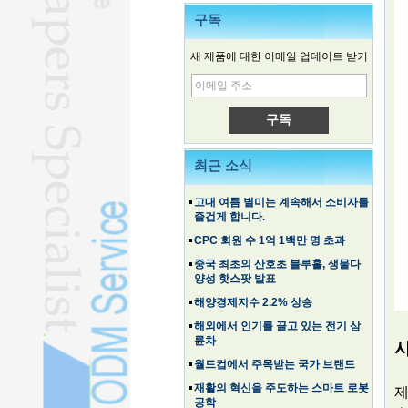
구독
새 제품에 대한 이메일 업데이트 받기
중국 전기차, 한국 시장 진출
가족·체험여행이 여름철 여행 급증세
를 탄다
LV 케이스가 상표 보호에 미치는 영
향
최근 소식
고대 여름 별미는 계속해서 소비자를
즐겁게 합니다.
CPC 회원 수 1억 1백만 명 초과
중국 최초의 산호초 블루홀, 생물다
양성 핫스팟 발표
해양경제지수 2.2% 상승
해외에서 인기를 끌고 있는 전기 삼
륜차
월드컵에서 주목받는 국가 브랜드
재활의 혁신을 주도하는 스마트 로봇
공학
제
중국 전기차, 한국 시장 진출