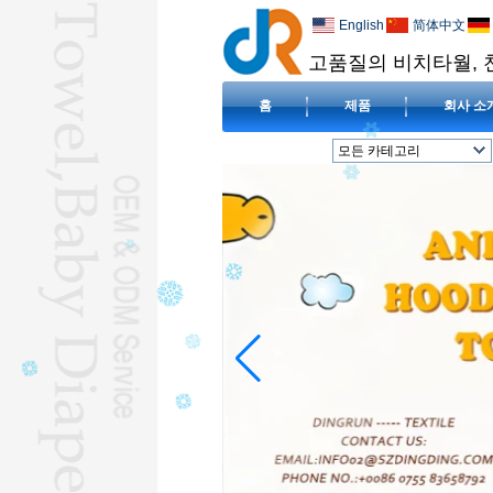
English
简体中文
고품질의 비치타월, 
홈
제품
회사 소
모든 카테고리
비치 타올L
피복 아기 기저귀L
아기 턱받이L
담요L
압축 수건L
호텔 수건L
극세사 수건L
아기 두건이있는 수건L
하즈 수건L
L
요가 타월L