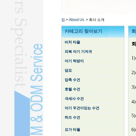
목욕 가운L
콘텐츠 타올L
기타 수건L
집
>
About Us
>
회사 소개
실크 누비 이불L
카테고리 찾아보기
회
비치 타올
회
피복 아기 기저귀
1
아기 턱받이
담요
2
압축 수건
3
호텔 수건
극세사 수건
4
아기 두건이있는 수건
5
하즈 수건
6
요가 타월