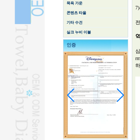
목욕 가운
7
콘텐츠 타올
전
기타 수건
실크 누비 이불
인증
심
r
하