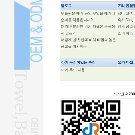
블로그
유리 진열
무슬림은 메카 동안 무엇을 메카에
남미 고객
순례를 착용합니까?
축하 Din
왜 대부분의면 비치 타월은 중국에
천 상공 
서 만든?
쇼 케이스
어떻게 벨벳 인쇄 비치 타월의 높은
품질을 확인하는
아기 두건이있는 수건
요가 타월
아기 후드 타올
저작권 © 20