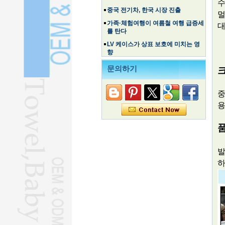
수
가족·체험여행이 여름철 여행 급증세
멀
를 탄다
대
LV 케이스가 상표 보호에 미치는 영
향
고대 여름 별미는 계속해서 소비자를
즐겁게 합니다.
문의하기
크
CPC 회원 수 1억 1백만 명 초과
중국 최초의 산호초 블루홀, 생물다
중
양성 핫스팟 발표
용
해양경제지수 2.2% 상승
해외에서 인기를 끌고 있는 전기 삼
륜차
월드컵에서 주목받는 국가 브랜드
발
재활의 혁신을 주도하는 스마트 로봇
공학
하