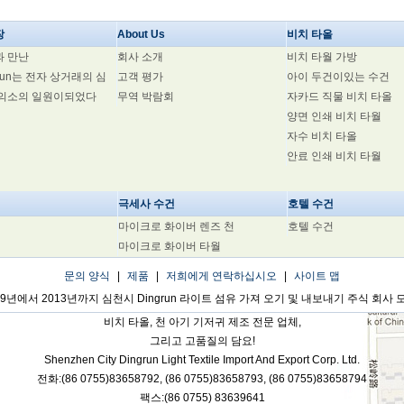
장
About Us
비치 타올
과 만난
회사 소개
비치 타월 가방
grun는 전자 상거래의 심
고객 평가
아이 두건이있는 수건
회의소의 일원이되었다
무역 박람회
자카드 직물 비치 타올
양면 인쇄 비치 타월
자수 비치 타올
안료 인쇄 비치 타월
극세사 수건
호텔 수건
마이크로 화이버 렌즈 천
호텔 수건
마이크로 화이버 타월
문의 양식
|
제품
|
저희에게 연락하십시오
|
사이트 맵
09년에서 2013년까지 심천시 Dingrun 라이트 섬유 가져 오기 및 내보내기 주식 회사 
비치 타올, 천 아기 기저귀 제조 전문 업체,
그리고 고품질의 담요!
Shenzhen City Dingrun Light Textile Import And Export Corp. Ltd.
전화:(86 0755)83658792,
(86 0755)83658793,
(86 0755)83658794
팩스:(86 0755)
83639641