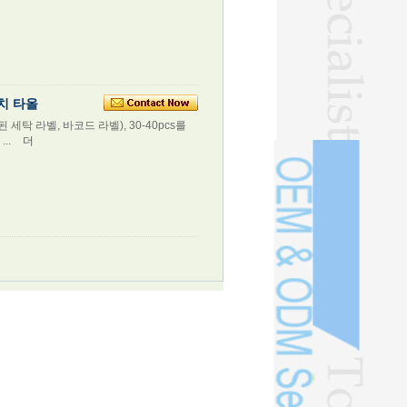
비치 타올
인쇄 된 세탁 라벨, 바코드 라벨), 30-40pcs를
...
더