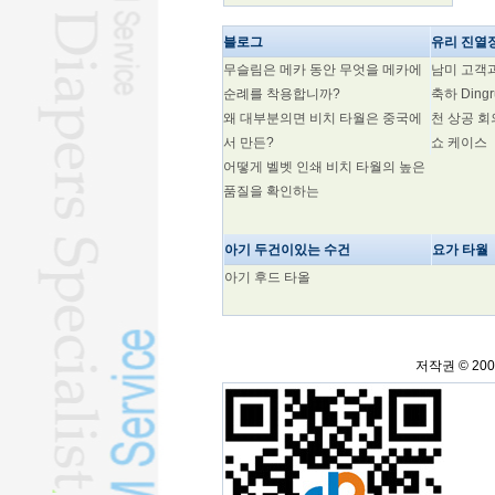
해양경제지수 2.2% 상승
블로그
유리 진열
해외에서 인기를 끌고 있는 전기 삼
륜차
무슬림은 메카 동안 무엇을 메카에
남미 고객
월드컵에서 주목받는 국가 브랜드
순례를 착용합니까?
축하 Din
왜 대부분의면 비치 타월은 중국에
천 상공 
재활의 혁신을 주도하는 스마트 로봇
공학
서 만든?
쇼 케이스
어떻게 벨벳 인쇄 비치 타월의 높은
품질을 확인하는
아기 두건이있는 수건
요가 타월
아기 후드 타올
저작권 © 20