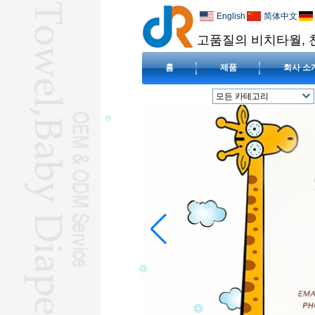
English
简体中文
고품질의 비치타월, 
홈
제품
회사 소
모든 카테고리
비치 타올L
피복 아기 기저귀L
아기 턱받이L
담요L
압축 수건L
호텔 수건L
극세사 수건L
아기 두건이있는 수건L
하즈 수건L
L
요가 타월L