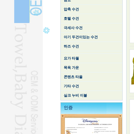
담요
압축 수건
호텔 수건
극세사 수건
아기 두건이있는 수건
하즈 수건
요가 타월
목욕 가운
콘텐츠 타올
기타 수건
실크 누비 이불
인증