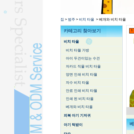
목욕 가운L
콘텐츠 타올L
기타 수건L
집
>
범주
>
비치 타올
>
베개와 비치 타올
실크 누비 이불L
카테고리 찾아보기
1
비치 타올
비치 타월 가방
아이 두건이있는 수건
자카드 직물 비치 타올
양면 인쇄 비치 타월
자수 비치 타올
안료 인쇄 비치 타월
인쇄 된 비치 타올
베개와 비치 타올
피복 아기 기저귀
베
아기 턱받이