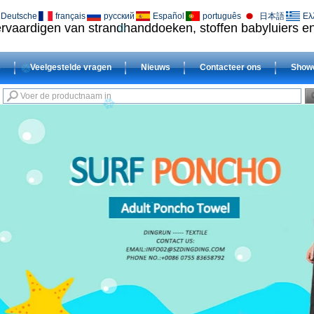
Deutsche
français
русский
Español
português
日本語
Ελ
vervaardigen van strandhanddoeken, stoffen babyluiers 
s
Veelgestelde vragen
Nieuws
Contacteer ons
Show