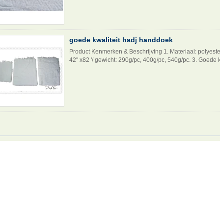
goede kwaliteit hadj handdoek
Product Kenmerken & Beschrijving 1. Materiaal: polyester /
42'' x82 '/ gewicht: 290g/pc, 400g/pc, 540g/pc. 3. Goede kw