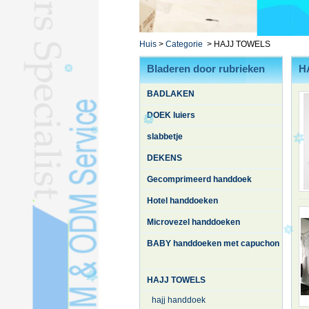
L
YOGA HANDDOEKL
BATHROBEL
Huis
>
Categorie
>
HAJJ TOWELS
STOCK HANDDOEKL
Bladeren door rubrieken
H
ANDERE TOWELSL
BADLAKEN
Zijde quiltL
DOEK luiers
slabbetje
DEKENS
Gecomprimeerd handdoek
Hotel handdoeken
Microvezel handdoeken
BABY handdoeken met capuchon
HAJJ TOWELS
hajj handdoek