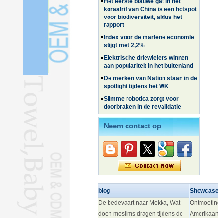
koraalrif van China is een hotspot
voor biodiversiteit, aldus het
rapport
Index voor de mariene economie
stijgt met 2,2%
Elektrische driewielers winnen
aan populariteit in het buitenland
De merken van Nation staan ​​in de
spotlight tijdens het WK
Slimme robotica zorgt voor
doorbraken in de revalidatie
Chinese elektrische voertuigen
winnen terrein in Zuid-Korea
Neem contact op
Familie- en ervaringsreizen
zorgen voor een golf van reizen in
de zomer
Wat de LV-zaak betekent voor
merkbescherming
Eeuwenoude zomertraktatie blijft
de consument verrassen
blog
Showcas
Het lidmaatschap van CPC
De bedevaart naar Mekka, Wat
Ontmoetin
bedraagt ​​meer dan 101 miljoen
doen moslims dragen tijdens de
Amerikaan