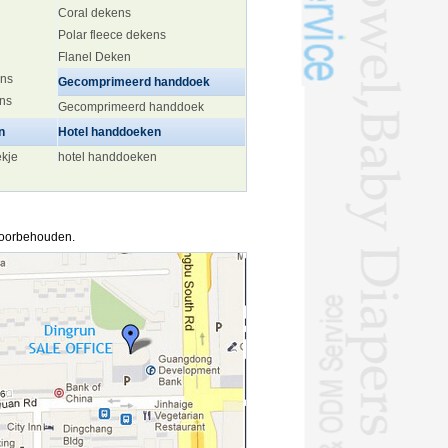
Coral dekens
Polar fleece dekens
Flanel Deken
ens
Gecomprimeerd handdoek
ens
Gecomprimeerd handdoek
n
Hotel handdoeken
ekje
hotel handdoeken
 voorbehouden.