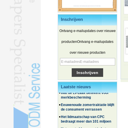
Inschrijven
Ontvang e-mailupdates over nieuwe
productenOntvang e-mailupdates
over nieuwe producten
Chinese elektrische voertuigen
winnen terrein in Zuid-Korea
Familie- en ervaringsreizen
zorgen voor een golf van reizen in
de zomer
Laatste nieuws
Wat de LV-zaak betekent voor
merkbescherming
Eeuwenoude zomertraktatie blijft
de consument verrassen
Het lidmaatschap van CPC
bedraagt ​​meer dan 101 miljoen
Het eerste blauwe gat in het