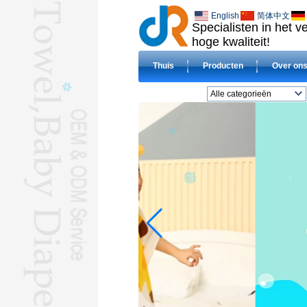
English
简体中文
Specialisten in het 
hoge kwaliteit!
Thuis
Producten
Over on
Alle categorieën
BADLAKENL
DOEK luiersL
slabbetjeL
DEKENSL
Gecomprimeerd
handdoekL
Hotel handdoekenL
Microvezel
handdoekenL
BABY handdoeken met
capuchonL
HAJJ TOWELSL