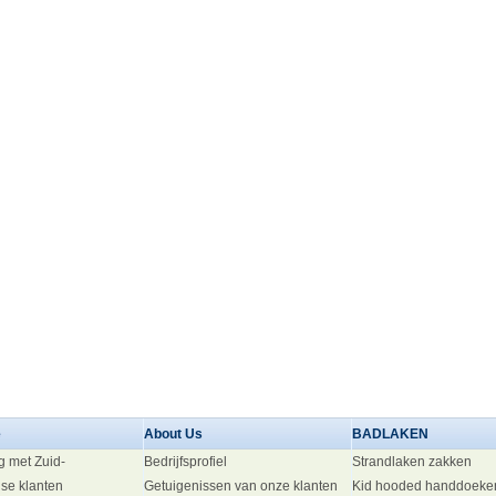
e
About Us
BADLAKEN
g met Zuid-
Bedrijfsprofiel
Strandlaken zakken
se klanten
Getuigenissen van onze klanten
Kid hooded handdoeke