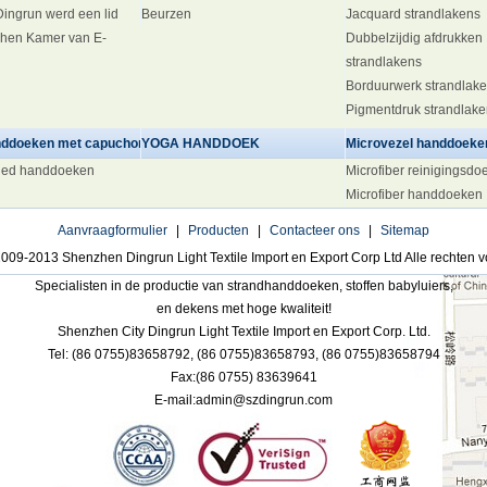
 Dingrun werd een lid
Beurzen
Jacquard strandlakens
hen Kamer van E-
Dubbelzijdig afdrukken
strandlakens
Borduurwerk strandlak
Pigmentdruk strandlak
ddoeken met capuchon
YOGA HANDDOEK
Microvezel handdoeke
ded handdoeken
Microfiber reinigingsdo
Microfiber handdoeken
Aanvraagformulier
|
Producten
|
Contacteer ons
|
Sitemap
009-2013 Shenzhen Dingrun Light Textile Import en Export Corp Ltd Alle rechten
Specialisten in de productie van strandhanddoeken, stoffen babyluiers,
en dekens met hoge kwaliteit!
Shenzhen City Dingrun Light Textile Import en Export Corp. Ltd.
Tel: (86 0755)83658792,
(86 0755)83658793,
(86 0755)83658794
Fax:(86 0755)
83639641
E-mail:admin@szdingrun.com