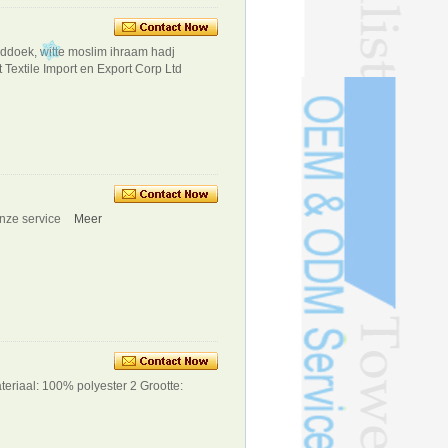
ddoek, witte moslim ihraam hadj
extile Import en Export Corp Ltd
Onze service
Meer
teriaal: 100% polyester 2 Grootte: