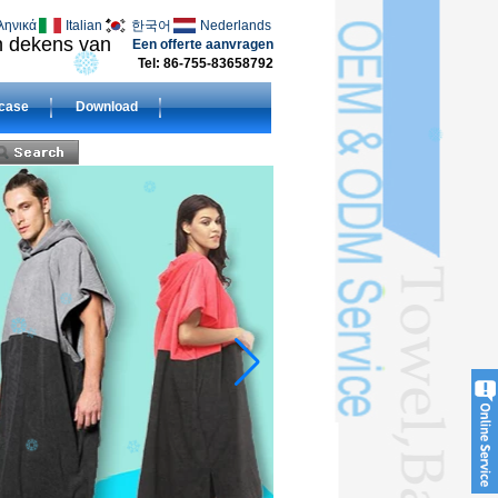
ληνικά
Italian
한국어
Nederlands
en dekens van
Een offerte aanvragen
Tel: 86-755-83658792
case
Download