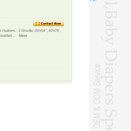
 katoen. . 2 Grootte: 28'x58 ', 40'x76',
aliteit ...
Meer