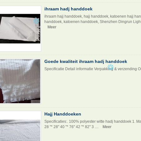
ihraam hadj handdoek
ihraam hajj handdoek, hajj handdoek, katoenen hajj han
handdoek, katoenen handdoek, Shenzhen Dingrun Light T
Meer
Goede kwaliteit ihraam hadj handdoek
Specificatie Detail informatie Verpakking & verzending 
Hajj Handdoeken
Specificaties:. 100% polyester witte hadj handdoek 1. Ma
28 "* 28" 40 "* 76" 42 "* 82" 3 ....
Meer