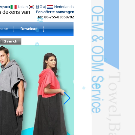
ληνικά
Italian
한국어
Nederlands
en dekens van
Een offerte aanvragen
Tel: 86-755-83658792
case
Download