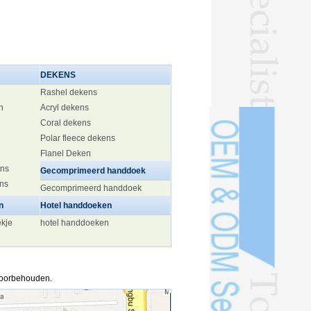
DEKENS
Rashel dekens
n
Acryl dekens
Coral dekens
Polar fleece dekens
Flanel Deken
ens
Gecomprimeerd handdoek
ens
Gecomprimeerd handdoek
n
Hotel handdoeken
ekje
hotel handdoeken
 voorbehouden.