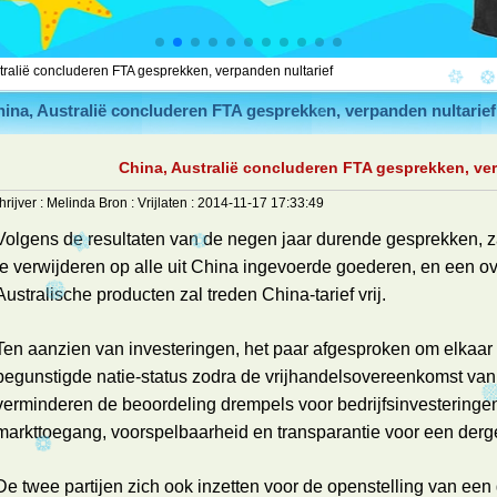
tralië concluderen FTA gesprekken, verpanden nultarief
ina, Australië concluderen FTA gesprekken, verpanden nultarief
China, Australië concluderen FTA gesprekken, ver
hrijver :
Melinda
Bron :
Vrijlaten :
2014-11-17 17:33:49
Volgens de resultaten van de negen jaar durende gesprekken, zal
te verwijderen op alle uit China ingevoerde goederen, en een o
Australische producten zal treden China-tarief vrij.
Ten aanzien van investeringen, het paar afgesproken om elkaar
begunstigde natie-status zodra de vrijhandelsovereenkomst van k
verminderen de beoordeling drempels voor bedrijfsinvesteringen
markttoegang, voorspelbaarheid en transparantie voor een dergel
De twee partijen zich ook inzetten voor de openstelling van een