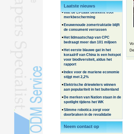
Laatste nieuws
Wat de LV-zaak betekent voor
merkbescherming
Eeuwenoude zomertraktatie blijft
de consument verrassen
Het lidmaatschap van CPC
bedraagt ​​meer dan 101 miljoen
Vo
Het eerste blauwe gat in het
koraalrif van China is een hotspot
De
voor biodiversiteit, aldus het
rapport
Index voor de mariene economie
stijgt met 2,2%
Elektrische driewielers winnen
aan populariteit in het buitenland
De merken van Nation staan ​​in de
spotlight tijdens het WK
Slimme robotica zorgt voor
doorbraken in de revalidatie
Chinese elektrische voertuigen
winnen terrein in Zuid-Korea
Neem contact op
Familie- en ervaringsreizen