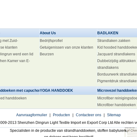
e
About Us
BADLAKEN
g met Zuid-
Bedrijfsprofiel
Strandlaken zakken
se klanten
Getuigenissen van onze klanten
Kid hooded handdoeke
 Dingrun werd een lid
Beurzen
Jacquard strandlakens
hen Kamer van E-
Dubbelzijdig afdrukken
strandlakens
Borduurwerk strandlak
Pigmentdruk strandlak
ddoeken met capuchon
YOGA HANDDOEK
Microvezel handdoeke
ded handdoeken
Microfiber reinigingsdo
Microfiber handdoeken
Aanvraagformulier
|
Producten
|
Contacteer ons
|
Sitemap
009-2013 Shenzhen Dingrun Light Textile Import en Export Corp Ltd Alle rechten
Specialisten in de productie van strandhanddoeken, stoffen babyluiers,