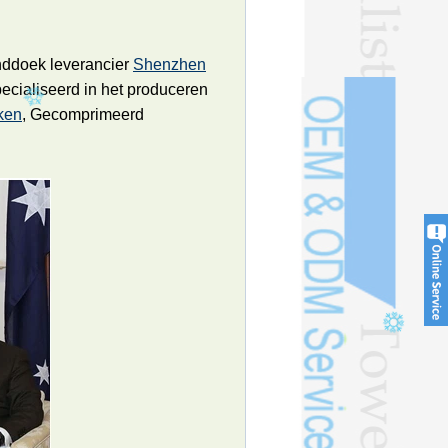
nddoek leverancier
Shenzhen
pecialiseerd in het produceren
ken
, Gecomprimeerd