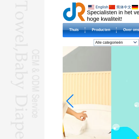
English
简体中文
Specialisten in het 
hoge kwaliteit!
Thuis
Producten
Over on
Alle categorieën
BADLAKENL
DOEK luiersL
slabbetjeL
DEKENSL
Gecomprimeerd
handdoekL
Hotel handdoekenL
Microvezel
handdoekenL
BABY handdoeken met
capuchonL
HAJJ TOWELSL