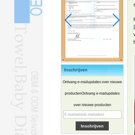
Inschrijven
Ontvang e-mailupdates over nieuwe
productenOntvang e-mailupdates
over nieuwe producten
Chinese elektrische voertuigen
winnen terrein in Zuid-Korea
Familie- en ervaringsreizen
zorgen voor een golf van reizen in
de zomer