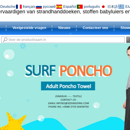
Deutsche
français
русский
Español
português
日本語
Ελ
vervaardigen van strandhanddoeken, stoffen babyluiers 
s
Veelgestelde vragen
Nieuws
Contacteer ons
Show