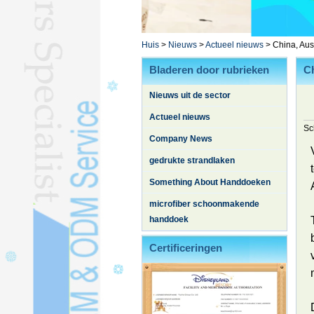
L
YOGA HANDDOEKL
BATHROBEL
Huis
>
Nieuws
>
Actueel nieuws
>
China, Aus
STOCK HANDDOEKL
Bladeren door rubrieken
Ch
ANDERE TOWELSL
Nieuws uit de sector
Zijde quiltL
Actueel nieuws
Sc
Company News
gedrukte strandlaken
Something About Handdoeken
microfiber schoonmakende
handdoek
Certificeringen