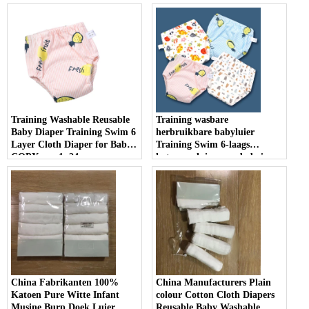
Training Washable Reusable
Training wasbare
Baby Diaper Training Swim 6
herbruikbare babyluier
Layer Cloth Diaper for Baby -
Training Swim 6-laags
COPY - un1u24
katoenen luier voor baby's
China Fabrikanten 100%
China Manufacturers Plain
Katoen Pure Witte Infant
colour Cotton Cloth Diapers
Musine Burp Doek Luier
Reusable Baby Washable