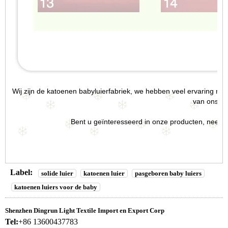
Wij zijn de
katoenen babyluierfabriek
, we hebben veel ervaring met 
van ons
lu
Bent u geïnteresseerd in onze producten, neem da
Label:
solide luier
katoenen luier
pasgeboren baby luiers
katoenen luiers voor de baby
Shenzhen Dingrun Light Textile Import en Export Corp
Tel:
+86 13600437783