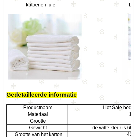
katoenen luier
bab
Gedetailleerde informatie
Productnaam
Hot Sale bedru
Materiaal
10
Grootte
2
Gewicht
de witte kleur is 60g 
Grootte van het karton
40 *