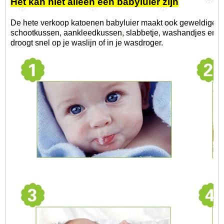
Het kan niet alleen een babyluier zijn
De hete verkoop katoenen babyluier maakt ook geweldige 
schootkussen, aankleedkussen, slabbetje, washandjes en bab
droogt snel op je waslijn of in je wasdroger.