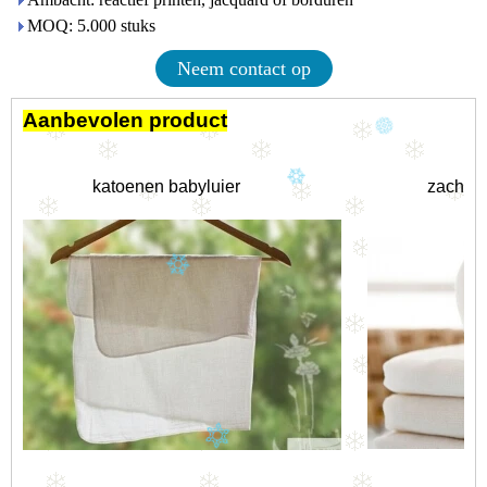
MOQ: 5.000 stuks
Neem contact op
Aanbevolen product
katoenen babyluier
zachte 