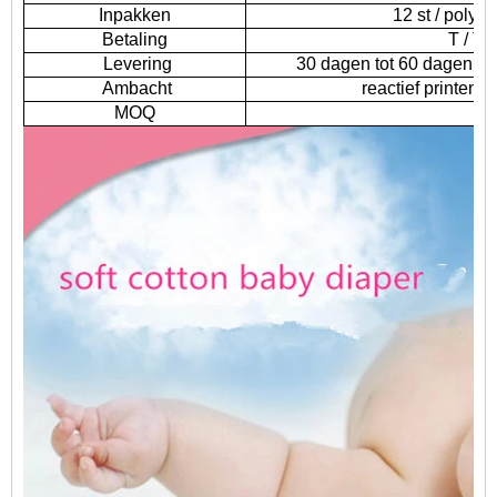
Inpakken
12 st / polyb
Betaling
T / T, 
Levering
30 dagen tot 60 dagen is
Ambacht
reactief printen,
MOQ
5.