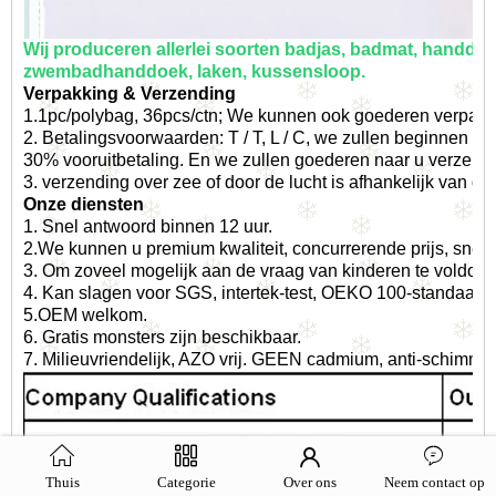
Wij produceren allerlei soorten badjas, badmat, handdo
zwembadhanddoek, laken, kussensloop.
Verpakking & Verzending
1.1pc/polybag, 36pcs/ctn; We kunnen ook goederen verpakke
2. Betalingsvoorwaarden: T / T, L / C, we zullen beginnen 
30% vooruitbetaling. En we zullen goederen naar u verzend
3. verzending over zee of door de lucht is afhankelijk van d
Onze diensten
1. Snel antwoord binnen 12 uur.
2.We kunnen u premium kwaliteit, concurrerende prijs, snel
3. Om zoveel mogelijk aan de vraag van kinderen te voldoen.
4. Kan slagen voor SGS, intertek-test, OEKO 100-standaard.
5.OEM welkom.
6. Gratis monsters zijn beschikbaar.
7. Milieuvriendelijk, AZO vrij. GEEN cadmium, anti-schimmel
Thuis
Categorie
Over ons
Neem contact op