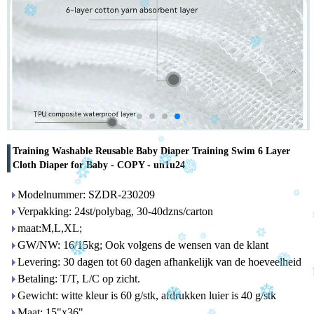
Training Washable Reusable Baby Diaper Training Swim 6 Layer
Cloth Diaper for Baby - COPY - un1u24
Modelnummer: SZDR-230209
Verpakking: 24st/polybag, 30-40dzns/carton
maat:M,L,XL;
GW/NW: 16/15kg; Ook volgens de wensen van de klant
Levering: 30 dagen tot 60 dagen afhankelijk van de hoeveelheid
Betaling: T/T, L/C op zicht.
Gewicht: witte kleur is 60 g/stk, afdrukken luier is 40 g/stk
Maat: 15"x36"