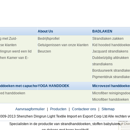
e
About Us
BADLAKEN
g met Zuid-
Bedrijfsprofiel
Strandlaken zakken
se klanten
Getuigenissen van onze klanten
Kid hooded handdoeke
 Dingrun werd een lid
Beurzen
Jacquard strandlakens
hen Kamer van E-
Dubbelzijdig afdrukken
strandlakens
Borduurwerk strandlak
Pigmentdruk strandlak
ddoeken met capuchon
YOGA HANDDOEK
Microvezel handdoeke
ded handdoeken
Microfiber reinigingsdo
Microfiber handdoeken
Aanvraagformulier
|
Producten
|
Contacteer ons
|
Sitemap
009-2013 Shenzhen Dingrun Light Textile Import en Export Corp Ltd Alle rechten
Specialisten in de productie van strandhanddoeken, stoffen babyluiers,