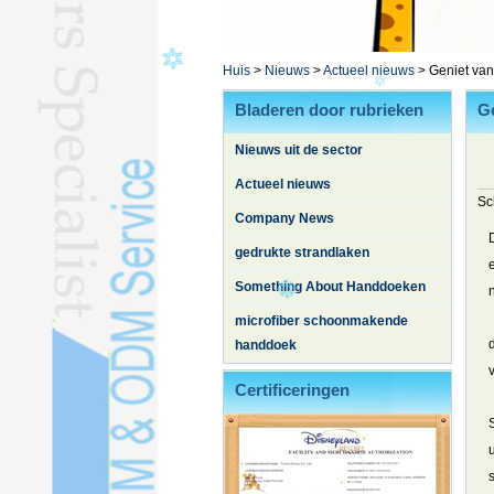
L
YOGA HANDDOEKL
BATHROBEL
Huis
>
Nieuws
>
Actueel nieuws
>
Geniet van
STOCK HANDDOEKL
Bladeren door rubrieken
Ge
ANDERE TOWELSL
Nieuws uit de sector
Zijde quiltL
Actueel nieuws
Sc
Company News
gedrukte strandlaken
Something About Handdoeken
microfiber schoonmakende
handdoek
Certificeringen