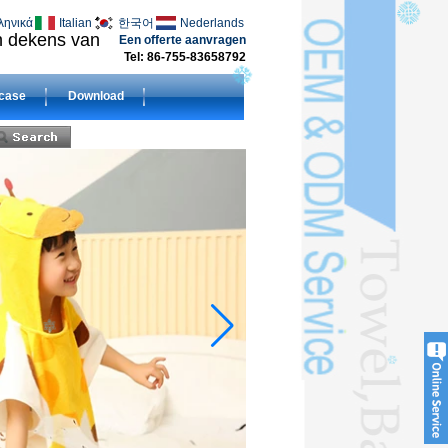
ληνικά
Italian
한국어
Nederlands
en dekens van
Een offerte aanvragen
Tel: 86-755-83658792
case
Download