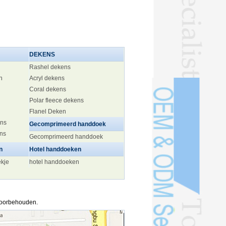
DEKENS
Rashel dekens
n
Acryl dekens
Coral dekens
Polar fleece dekens
Flanel Deken
ens
Gecomprimeerd handdoek
ens
Gecomprimeerd handdoek
n
Hotel handdoeken
ekje
hotel handdoeken
 voorbehouden.