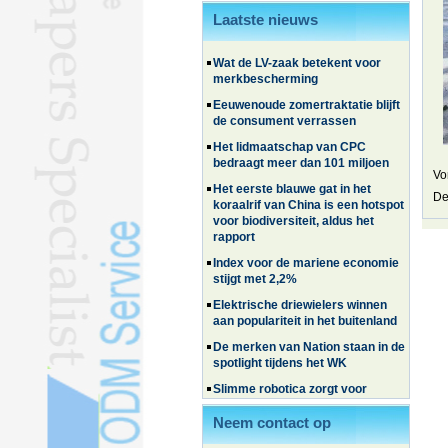
zorgen voor een golf van reizen in
de zomer
Laatste nieuws
Wat de LV-zaak betekent voor
merkbescherming
Eeuwenoude zomertraktatie blijft
de consument verrassen
Het lidmaatschap van CPC
bedraagt ​​meer dan 101 miljoen
Het eerste blauwe gat in het
Vo
koraalrif van China is een hotspot
De
voor biodiversiteit, aldus het
rapport
Index voor de mariene economie
stijgt met 2,2%
Elektrische driewielers winnen
aan populariteit in het buitenland
De merken van Nation staan ​​in de
spotlight tijdens het WK
Slimme robotica zorgt voor
doorbraken in de revalidatie
Chinese elektrische voertuigen
Neem contact op
winnen terrein in Zuid-Korea