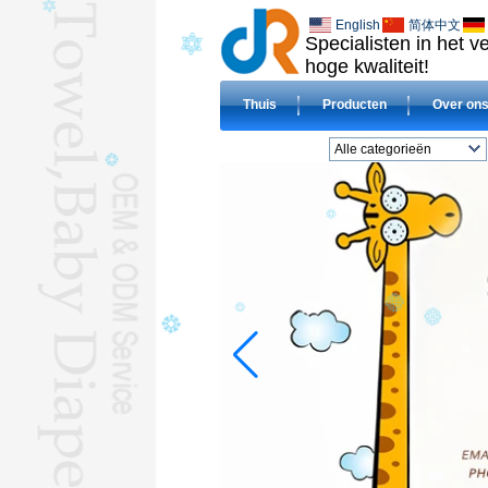
English
简体中文
Specialisten in het 
hoge kwaliteit!
Thuis
Producten
Over on
Alle categorieën
BADLAKENL
DOEK luiersL
slabbetjeL
DEKENSL
Gecomprimeerd
handdoekL
Hotel handdoekenL
Microvezel
handdoekenL
BABY handdoeken met
capuchonL
HAJJ TOWELSL