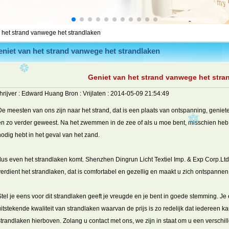
 het strand vanwege het strandlaken
niet van het strand vanwege het strandlaken
Geniet van het strand vanwege het stra
hrijver :
Edward Huang
Bron :
Vrijlaten :
2014-05-09 21:54:49
De meesten van ons zijn naar het strand, dat is een plaats van ontspanning, genie
en zo verder geweest. Na het zwemmen in de zee of als u moe bent, misschien heb 
nodig hebt in het geval van het zand.
dus even het strandlaken komt. Shenzhen Dingrun Licht Textiel Imp. & Exp Corp.Lt
verdient het strandlaken, dat is comfortabel en gezellig en maakt u zich ontspannen
Stel je eens voor dit strandlaken geeft je vreugde en je bent in goede stemming. J
uitstekende kwaliteit van strandlaken waarvan de prijs is zo redelijk dat iedereen ka
strandlaken hierboven. Zolang u contact met ons, we zijn in staat om u een verschill