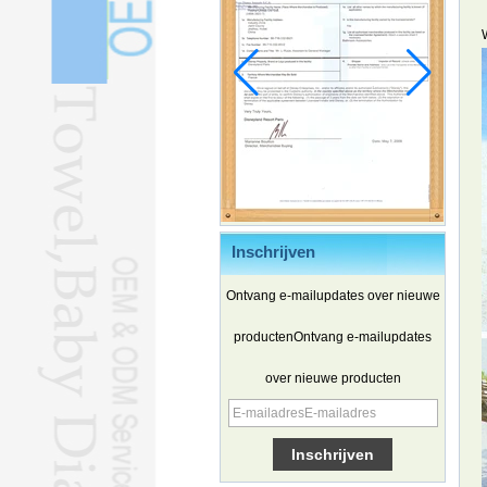
Inschrijven
Ontvang e-mailupdates over nieuwe
productenOntvang e-mailupdates
over nieuwe producten
Chinese elektrische voertuigen
winnen terrein in Zuid-Korea
Familie- en ervaringsreizen