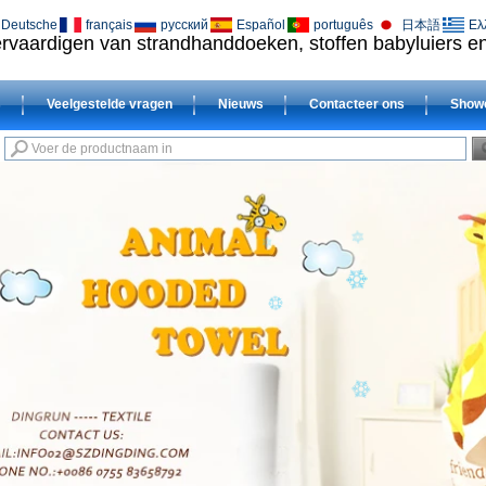
Deutsche
français
русский
Español
português
日本語
Ελ
vervaardigen van strandhanddoeken, stoffen babyluiers 
s
Veelgestelde vragen
Nieuws
Contacteer ons
Show