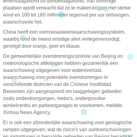
woensdagavond tot donderdagavond. Van sommige
plaatsen wordt verwacht dat ze te maken krijgen met sterke
wind en 100 tot 160 millimeter regenval per uur ontvangen,
waarschuwde het.
China heeft een vierniveauweerwaarschuwingssysteem,
waarbij rood de meest ernstige alert vertegenwoordigt,
gevolgd door oranje, geel en blauw.
De gemeentelijke overstromingscontrole van Beijing en
meteorologische afdelingen hebben gezamenlijk een
waarschuwing uitgegeven voor wateroverlast,
waarschuwing voor potentiële overstromingen in
verschillende districten van de Chinese hoofdstad.
Bewoners zijn aangespoord om laaggelegen gebieden
zoals onderdoorgangen, metro's, ondergrondse
winkelcentra en parkeergarages te voorkomen, meldde
Xinhua News Agency.
Er is ook een afzonderlijke waarschuwing voor geologische
rampen uitgegeven, wat de risico's van aardverschuivingen
en instortingen in bepaalde gebieden van Beijing benadrukt.