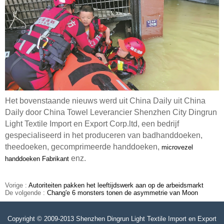
Het bovenstaande nieuws werd uit China Daily uit China
Daily door China Towel Leverancier Shenzhen City Dingrun
Light Textile Import en Export Corp.ltd, een bedrijf
gespecialiseerd in het produceren van badhanddoeken,
theedoeken, gecomprimeerde handdoeken,
microvezel
enz.
handdoeken
Fabrikant
Vorige :
Autoriteiten pakken het leeftijdswerk aan op de arbeidsmarkt
De volgende :
Chang'e 6 monsters tonen de asymmetrie van Moon
Copyright © 2009-2013 Shenzhen Dingrun Light Textile Import en Export