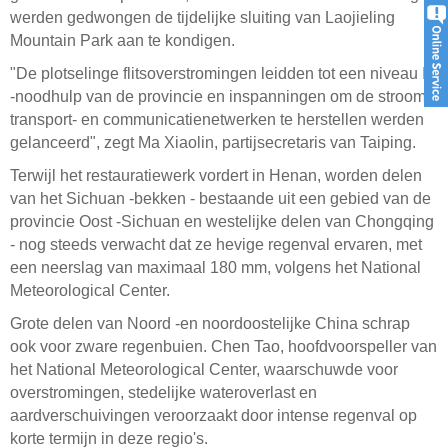
werden gedwongen de tijdelijke sluiting van Laojieling
Mountain Park aan te kondigen.
"De plotselinge flitsoverstromingen leidden tot een niveau IV
-noodhulp van de provincie en inspanningen om de stroom-,
transport- en communicatienetwerken te herstellen werden
gelanceerd", zegt Ma Xiaolin, partijsecretaris van Taiping.
Terwijl het restauratiewerk vordert in Henan, worden delen
van het Sichuan -bekken - bestaande uit een gebied van de
provincie Oost -Sichuan en westelijke delen van Chongqing
- nog steeds verwacht dat ze hevige regenval ervaren, met
een neerslag van maximaal 180 mm, volgens het National
Meteorological Center.
Grote delen van Noord -en noordoostelijke China schrap
ook voor zware regenbuien. Chen Tao, hoofdvoorspeller van
het National Meteorological Center, waarschuwde voor
overstromingen, stedelijke wateroverlast en
aardverschuivingen veroorzaakt door intense regenval op
korte termijn in deze regio's.