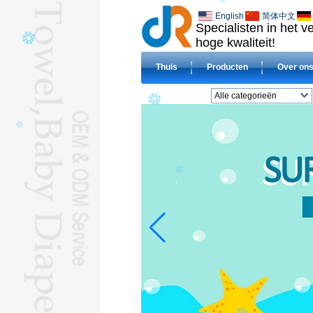
English
简体中文
Specialisten in het 
hoge kwaliteit!
Thuis
Producten
Over on
Alle categorieën
BADLAKENL
DOEK luiersL
slabbetjeL
DEKENSL
Gecomprimeerd
handdoekL
Hotel handdoekenL
Microvezel
handdoekenL
BABY handdoeken met
capuchonL
HAJJ TOWELSL