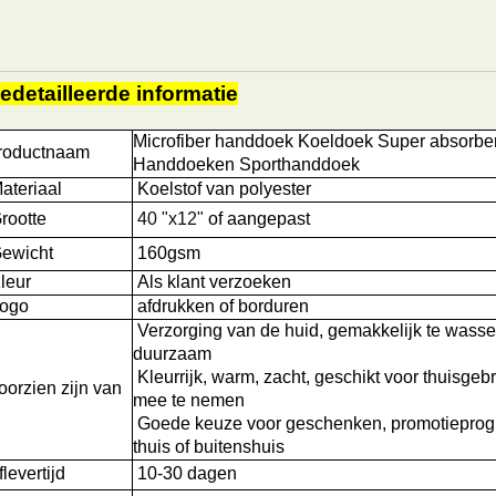
edetailleerde informatie
Microfiber handdoek Koeldoek Super absorbe
roductnaam
Handdoeken Sporthanddoek
ateriaal
Koelstof van polyester
rootte
40 "x12"
of aangepast
ewicht
160gsm
leur
Als klant verzoeken
ogo
afdrukken of borduren
Verzorging van de huid, gemakkelijk te wass
duurzaam
Kleurrijk, warm, zacht, geschikt voor thuisgeb
oorzien zijn van
mee te nemen
Goede keuze voor geschenken, promotieprog
thuis of buitenshuis
levertijd
10-30 dagen