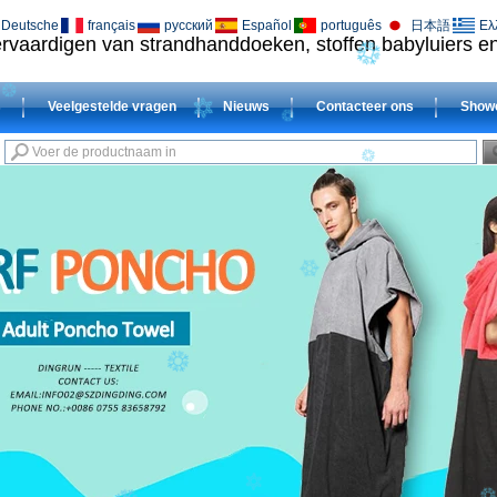
Deutsche
français
русский
Español
português
日本語
Ελ
vervaardigen van strandhanddoeken, stoffen babyluiers 
s
Veelgestelde vragen
Nieuws
Contacteer ons
Show