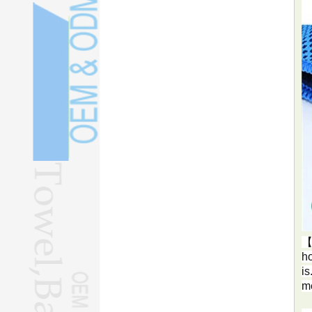
【
ho
is
me