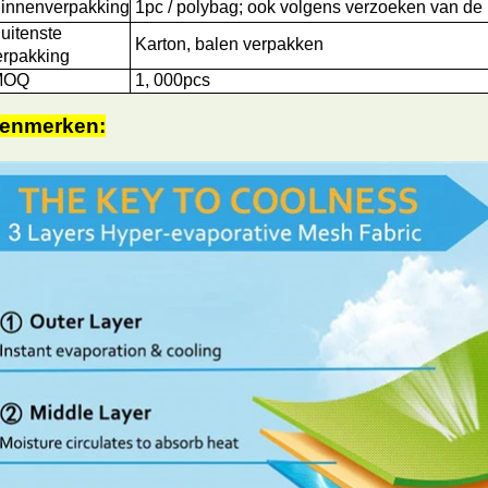
innenverpakking
1pc / polybag; ook volgens verzoeken van de 
uitenste
Karton, balen verpakken
erpakking
OQ
1
, 000pcs
enmerken: