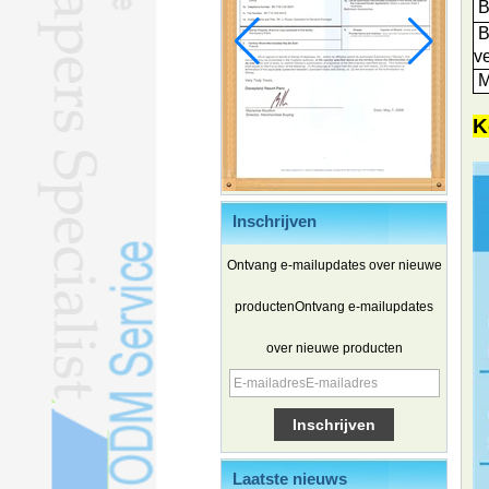
B
B
v
M
K
Inschrijven
Ontvang e-mailupdates over nieuwe
productenOntvang e-mailupdates
Chinese elektrische voertuigen
over nieuwe producten
winnen terrein in Zuid-Korea
Familie- en ervaringsreizen
zorgen voor een golf van reizen in
de zomer
Wat de LV-zaak betekent voor
merkbescherming
Laatste nieuws