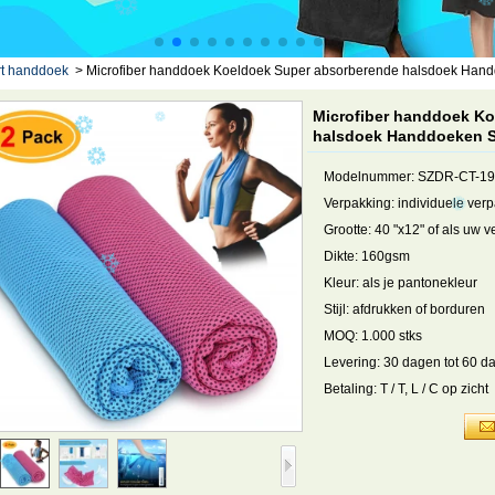
t handdoek
>
Microfiber handdoek Koeldoek Super absorberende halsdoek Han
Microfiber handdoek K
halsdoek Handdoeken 
Modelnummer: SZDR-CT-1
Verpakking: individuele ver
Grootte: 40 "x12" of als uw 
Dikte: 160gsm
Kleur: als je pantonekleur
Stijl: afdrukken of borduren
MOQ: 1.000 stks
Levering: 30 dagen tot 60 d
Betaling: T / T, L / C op zicht