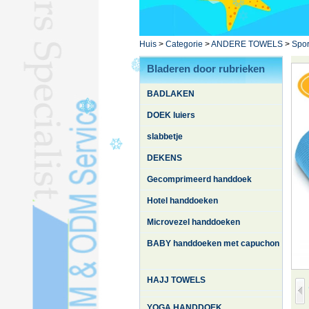
L
YOGA HANDDOEKL
BATHROBEL
Huis
>
Categorie
>
ANDERE TOWELS
>
Spor
STOCK HANDDOEKL
Bladeren door rubrieken
ANDERE TOWELSL
BADLAKEN
Zijde quiltL
DOEK luiers
slabbetje
DEKENS
Gecomprimeerd handdoek
Hotel handdoeken
Microvezel handdoeken
BABY handdoeken met capuchon
HAJJ TOWELS
YOGA HANDDOEK