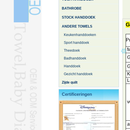
BATHROBE
STOCK HANDDOEK
G
ANDERE TOWELS
Keukenhanddoeken
P
Sport handdoek
M
Theedoek
G
Badhanddoek
G
Handdoek
K
Gezicht handdoek
L
Zijde quilt
Certificeringen
v
af