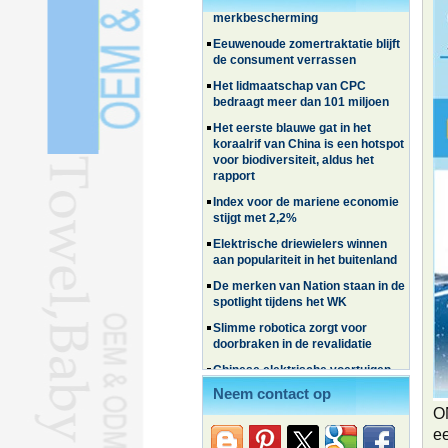
Eeuwenoude zomertraktatie blijft
de consument verrassen
Het lidmaatschap van CPC
bedraagt ​​meer dan 101 miljoen
Het eerste blauwe gat in het
koraalrif van China is een hotspot
voor biodiversiteit, aldus het
rapport
Index voor de mariene economie
stijgt met 2,2%
Elektrische driewielers winnen
aan populariteit in het buitenland
De merken van Nation staan ​​in de
spotlight tijdens het WK
Slimme robotica zorgt voor
doorbraken in de revalidatie
Chinese elektrische voertuigen
winnen terrein in Zuid-Korea
Familie- en ervaringsreizen
zorgen voor een golf van reizen in
Neem contact op
de zomer
O
Wat de LV-zaak betekent voor
e