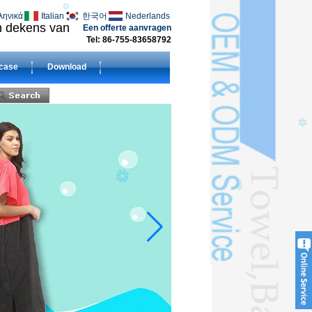
ληνικά
Italian
한국어
Nederlands
en dekens van
Een offerte aanvragen
Tel: 86-755-83658792
case
Download