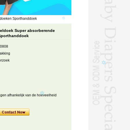
ddoeken Sporthanddoek
oeldoek Super absorberende
Sporthanddoek
90808
pakking
verzoek
agen afhankelijk van de hoeveelheid