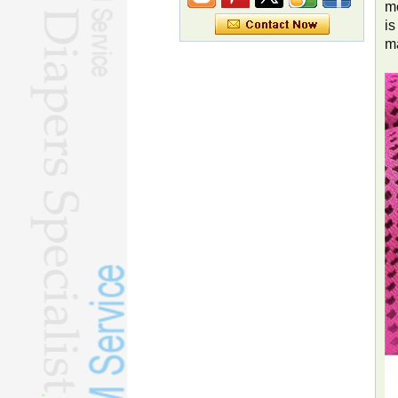
merkbescherming
me
Eeuwenoude zomertraktatie blijft
is
de consument verrassen
m
Het lidmaatschap van CPC
bedraagt ​​meer dan 101 miljoen
Het eerste blauwe gat in het
koraalrif van China is een hotspot
voor biodiversiteit, aldus het
rapport
Index voor de mariene economie
stijgt met 2,2%
Elektrische driewielers winnen
aan populariteit in het buitenland
De merken van Nation staan ​​in de
spotlight tijdens het WK
Slimme robotica zorgt voor
doorbraken in de revalidatie